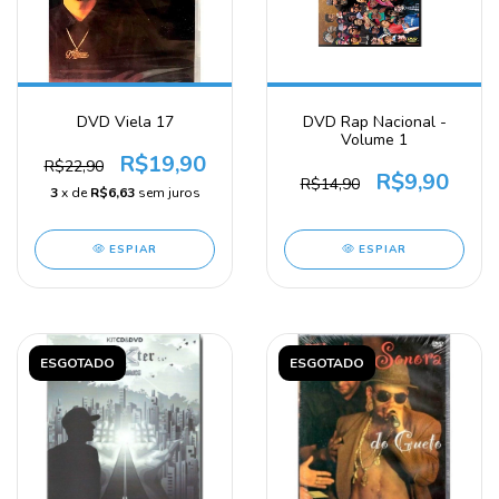
DVD Viela 17
DVD Rap Nacional -
Volume 1
R$19,90
R$22,90
R$9,90
R$14,90
3
x de
R$6,63
sem juros
ESPIAR
ESPIAR
ESGOTADO
ESGOTADO