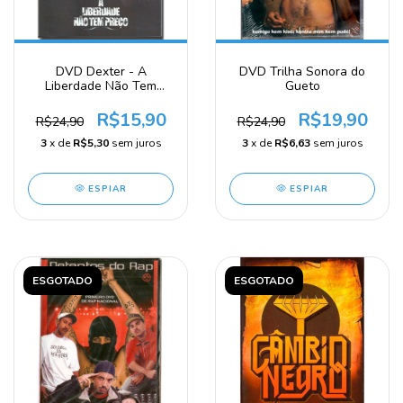
DVD Dexter - A
DVD Trilha Sonora do
Liberdade Não Tem
Gueto
Preço
R$15,90
R$19,90
R$24,90
R$24,90
3
x de
R$5,30
sem juros
3
x de
R$6,63
sem juros
ESPIAR
ESPIAR
ESGOTADO
ESGOTADO