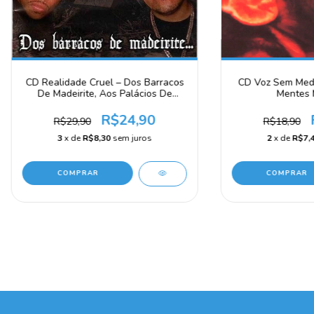
CD Realidade Cruel – Dos Barracos
CD Voz Sem Medo
De Madeirite, Aos Palácios De
Mentes 
Platina
R$24,90
R$29,90
R$18,90
3
x de
R$8,30
sem juros
2
x de
R$7,