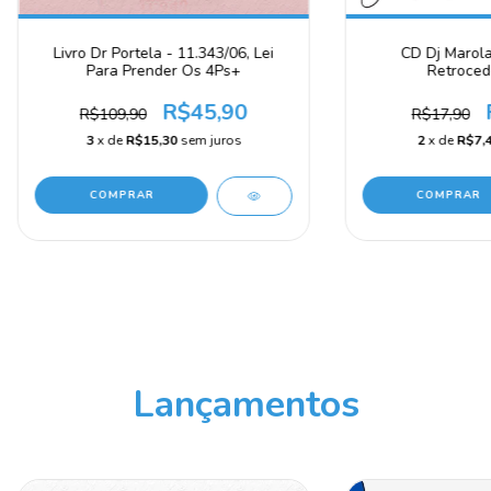
Livro Dr Portela - 11.343/06, Lei
CD Dj Marola
Para Prender Os 4Ps+
Retroced
R$45,90
R$109,90
R$17,90
3
x de
R$15,30
sem juros
2
x de
R$7,
Lançamentos