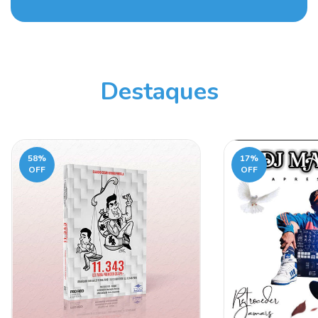
Destaques
58
%
17
%
OFF
OFF