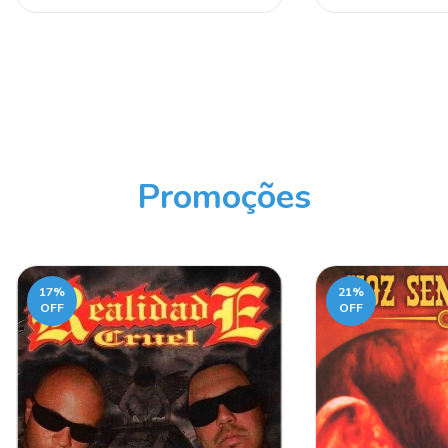
Promoções
17
%
21
%
OFF
OFF