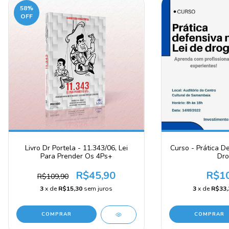
58
%
OFF
Livro Dr Portela - 11.343/06, Lei
Curso - Prática D
Para Prender Os 4Ps+
Dro
R$45,90
R$10
R$109,90
3
x de
R$15,30
sem juros
3
x de
R$33,